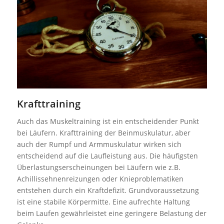
Krafttraining
Auch das Muskeltraining ist ein entscheidender Punkt
bei Läufern. Krafttraining der Beinmuskulatur, aber
auch der Rumpf und Armmuskulatur wirken sich
entscheidend auf die Laufleistung aus. Die häufigsten
Überlastungserscheinungen bei Läufern wie z.B.
Achillissehnenreizungen oder Knieproblematiken
entstehen durch ein Kraftdefizit. Grundvoraussetzung
ist eine stabile Körpermitte. Eine aufrechte Haltung
beim Laufen gewährleistet eine geringere Belastung der