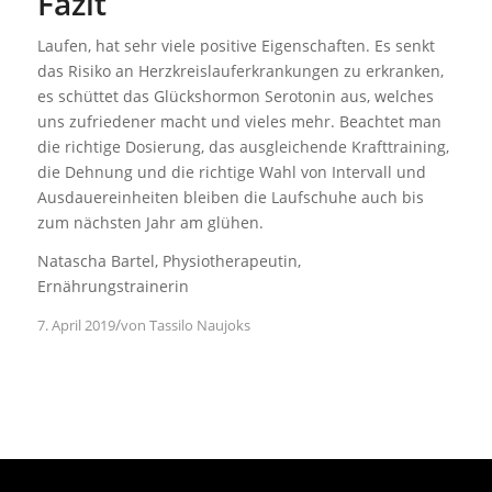
Fazit
Laufen, hat sehr viele positive Eigenschaften. Es senkt
das Risiko an Herzkreislauferkrankungen zu erkranken,
es schüttet das Glückshormon Serotonin aus, welches
uns zufriedener macht und vieles mehr. Beachtet man
die richtige Dosierung, das ausgleichende Krafttraining,
die Dehnung und die richtige Wahl von Intervall und
Ausdauereinheiten bleiben die Laufschuhe auch bis
zum nächsten Jahr am glühen.
Natascha Bartel, Physiotherapeutin,
Ernährungstrainerin
/
7. April 2019
von
Tassilo Naujoks